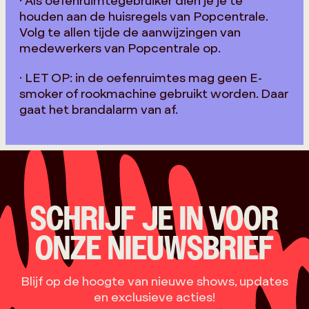
· Als oefenruimtegebruiker dien je je te
houden aan de huisregels van Popcentrale.
Volg te allen tijde de aanwijzingen van
medewerkers van Popcentrale op.
· LET OP: in de oefenruimtes mag geen E-
smoker of rookmachine gebruikt worden. Daar
gaat het brandalarm van af.
SCHRIJF JE IN VOOR
ONZE NIEUWSBRIEF
Blijf op de hoogte van nieuwe shows, updates
en exclusieve acties!