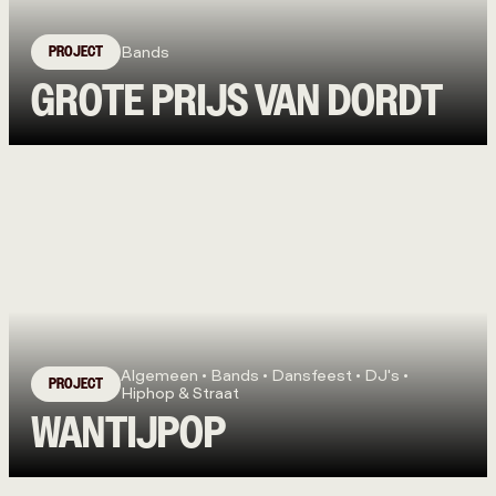
PROJECT
Bands
GROTE PRIJS VAN DORDT
Algemeen • Bands • Dansfeest • DJ's •
PROJECT
Hiphop & Straat
WANTIJPOP