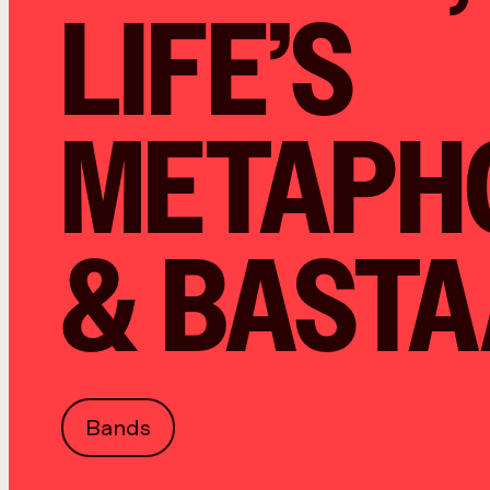
LIFE’S
METAPH
& BAST
Bands