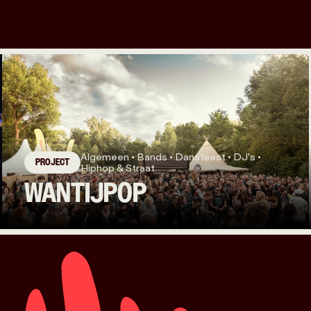
Algemeen • Bands • Dansfeest • DJ's •
PROJECT
Hiphop & Straat
WANTIJPOP