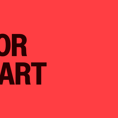
OR
AART