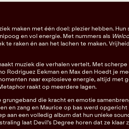
uziek maken met één doel: plezier hebben. Hun 
 knipoog en vol energie. Met nummers als
Welc
k te raken én aan het lachen te maken. Vrijheid
aakt muziek die verhalen vertelt. Met scherpe 
 Rodriguez Eekman en Max den Hoedt je mee o
enten naar explosieve energie, altijd met g
s Metaphor raakt op meerdere lagen.
e grungeband die kracht en emotie samenbreng
tsen en zang en Maurice op bas werd opgericht 
p aan een volledig album dat hun unieke sound
traling laat Devil’s Degree horen dat ze klaar 