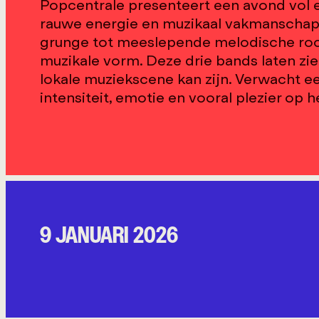
Popcentrale presenteert een avond vol 
rauwe energie en muzikaal vakmanschap
grunge tot meeslepende melodische rock
muzikale vorm. Deze drie bands laten zie
lokale muziekscene kan zijn. Verwacht e
intensiteit, emotie en vooral plezier op 
9 JANUARI 2026