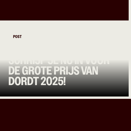
POST
Bands
DEADLINE IN ZICHT:
SCHRIJF JE NU IN VOOR
DE GROTE PRIJS VAN
DORDT 2025!