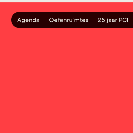
Agenda
Oefenruimtes
25 jaar PC!