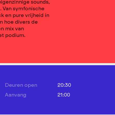
eigenzinnige sounds,
. Van symfonische
 en pure vrijheid in
n hoe divers de
en mix van
het podium.
Deuren open
20:30
Aanvang
21:00