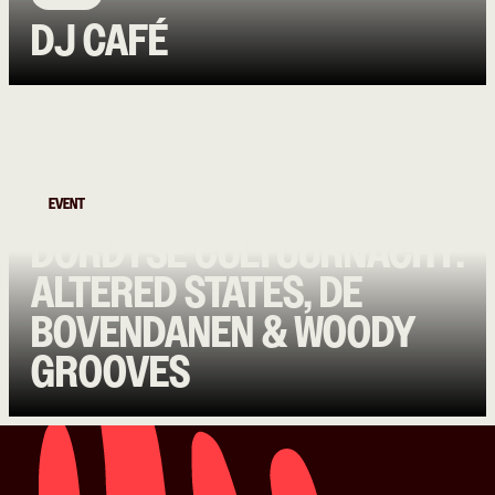
DJ CAFÉ
Algemeen • Bands • Dansfeest • DJ's • Hiphop &
EVENT
Straat
DORDTSE CULTUURNACHT:
ALTERED STATES, DE
BOVENDANEN & WOODY
GROOVES