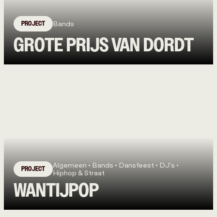
PROJECT
Bands
GROTE PRIJS VAN DORDT
Algemeen • Bands • Dansfeest • DJ's •
PROJECT
Hiphop & Straat
WANTIJPOP