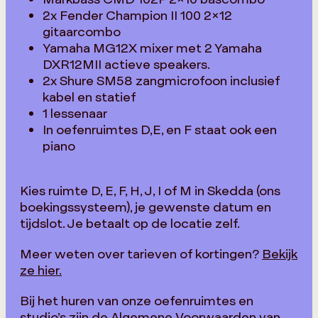
2x Fender Champion II 100 2×12
gitaarcombo
Yamaha MG12X mixer met 2 Yamaha
DXR12MII actieve speakers.
2x Shure SM58 zangmicrofoon inclusief
kabel en statief
1 lessenaar
In oefenruimtes D,E, en F staat ook een
piano
Kies ruimte D, E, F, H, J, I of M in Skedda (ons
boekingssysteem), je gewenste datum en
tijdslot. Je betaalt op de locatie zelf.
Meer weten over tarieven of kortingen?
Bekijk
ze hier.
Bij het huren van onze oefenruimtes en
studio’s zijn de
Algemene Voorwaarden
van