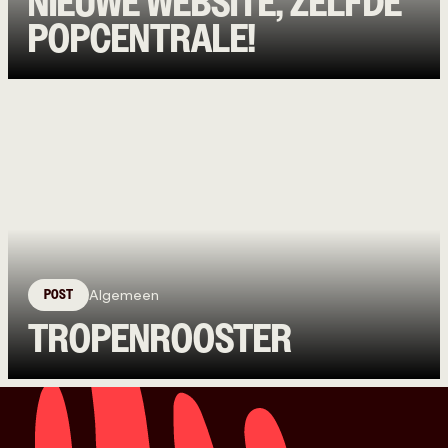
NIEUWE WEBSITE, ZELFDE
POPCENTRALE!
POST
Algemeen
TROPENROOSTER