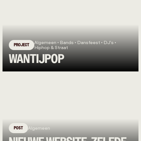
Algemeen • Bands • Dansfeest • DJ's •
PROJECT
Hiphop & Straat
WANTIJPOP
POST
Algemeen