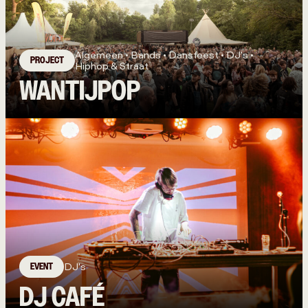
Algemeen • Bands • Dansfeest • DJ's •
PROJECT
Hiphop & Straat
WANTIJPOP
EVENT
DJ's
DJ CAFÉ