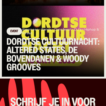
Algemeen • Bands • Dansfeest • DJ's • Hiphop &
EVENT
Straat
DORDTSE CULTUURNACHT:
ALTERED STATES, DE
BOVENDANEN & WOODY
GROOVES
SCHRIJF JE IN VOOR