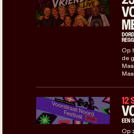
V
ME
DORD
REGG
Op h
de g
Maar
Maar
12
V
EEN 
Op z