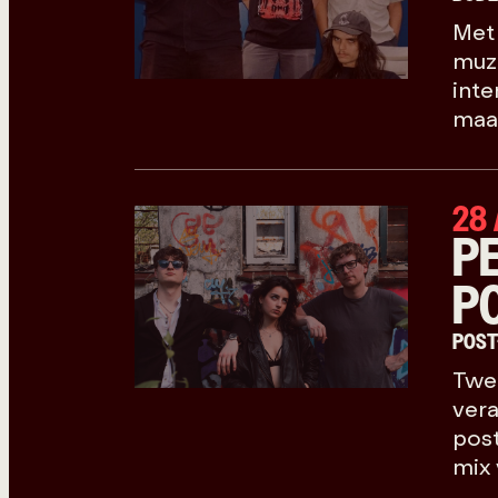
Met 
muzi
inte
maa
28
P
P
POST
Twe
vera
post
mix 