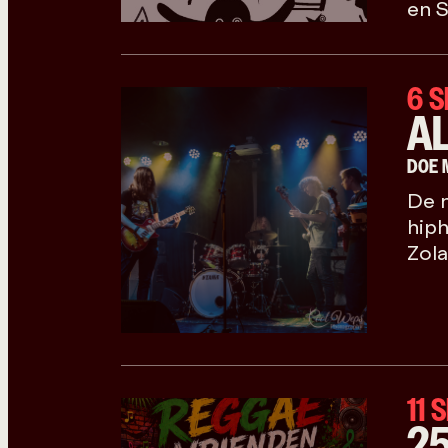
en 
6 
A
DOE 
De n
hiph
Zola
11
2