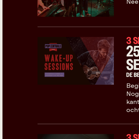
Neem
3 
2
S
DE B
Begi
Nog 
kant
ocht
3 