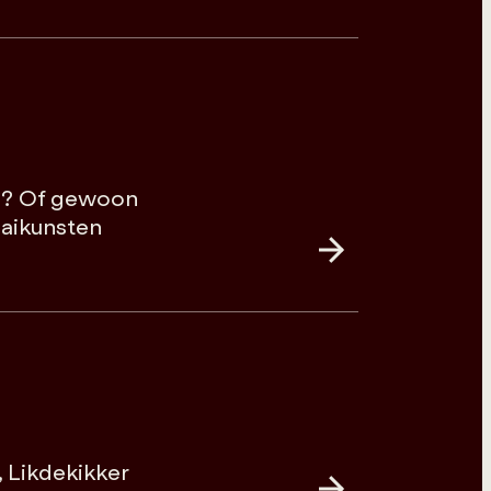
en? Of gewoon
aaikunsten
 Likdekikker