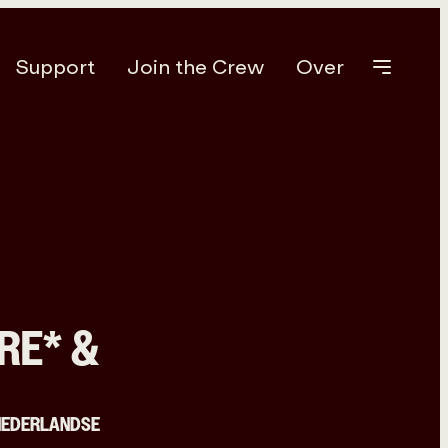
Support
Join the Crew
Over
RE* &
NEDERLANDSE