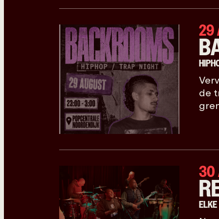
29
B
HIPH
Verw
de t
gren
30
R
ELKE