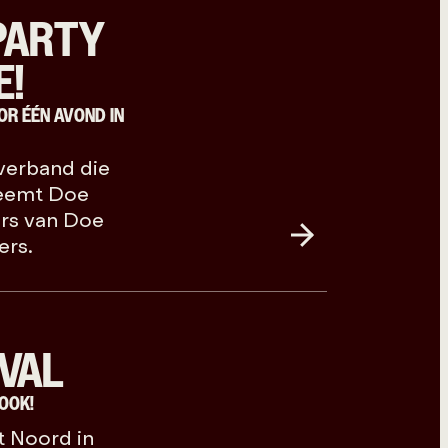
PARTY
E!
OR ÉÉN AVOND IN
verband die
neemt Doe
ers van Doe
ers.
VAL
OOK!
t Noord in