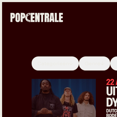
Categorieën
Genre
22
U
D
DUTC
BODE