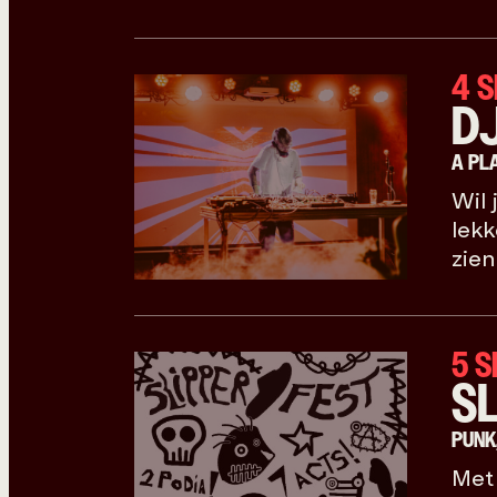
4 
D
A PL
Wil 
lekk
zien
5 
S
PUNK
Met 