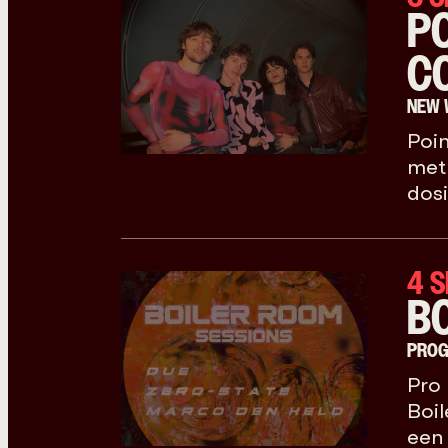
P
C
NEW 
Poin
met
dosi
4 
B
PROG
Pro
Boil
een