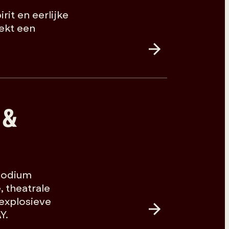
it en eerlijke
ekt een
 &
podium
 theatrale
explosieve
Y.