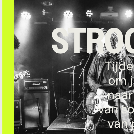
STRO
Tijde
om j
naar
van s
van 