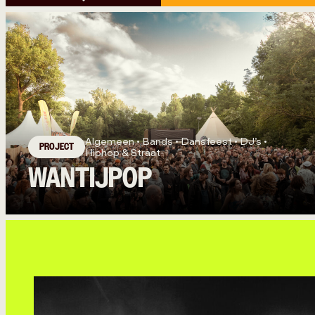
Algemeen • Bands • Dansfeest • DJ’s •
PROJECT
Hiphop & Straat
WANTIJPOP