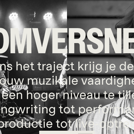
OMVERSNE
ns het traject krijg je d
ouw muzikale vaardig
 een hoger niveau te til
ongwriting tot performa
productie tot live-optre