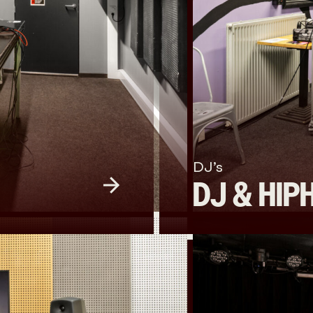
DJ’s
DJ & HIP