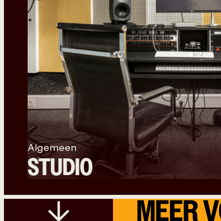
Algemeen
STUDIO
MEER V