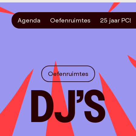
Agenda
Oefenruimtes
25 jaar PC!
Oefenruimtes
DJ’S