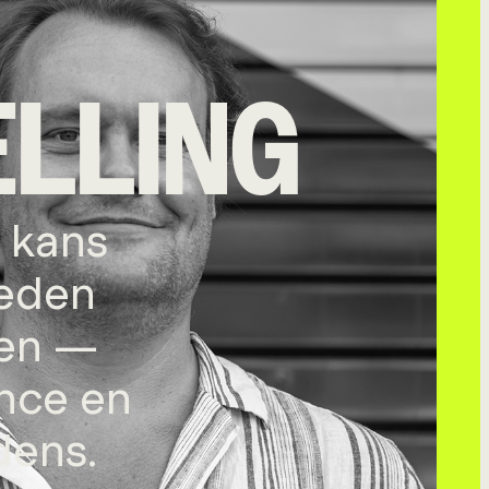
LLING
e kans
heden
len —
nce en
dens.