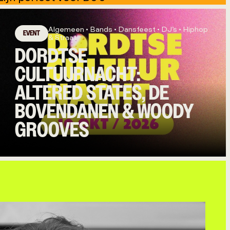
Algemeen • Bands • Dansfeest • DJ’s • Hiphop
EVENT
& Straat
DORDTSE
CULTUURNACHT:
ALTERED STATES, DE
BOVENDANEN & WOODY
GROOVES