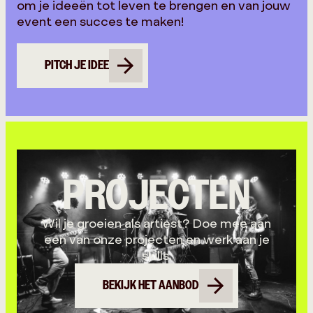
om je ideeën tot leven te brengen en van jouw
event een succes te maken!
PITCH JE IDEE
PROJECTEN
Wil je groeien als artiest? Doe mee aan
een van onze projecten en werk aan je
skills.
BEKIJK HET AANBOD