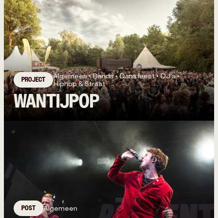
Algemeen • Bands • Dansfeest • DJ's •
PROJECT
Hiphop & Straat
WANTIJPOP
POST
Algemeen