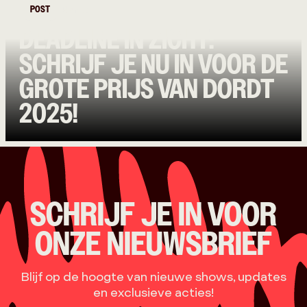
POST
Bands
DEADLINE IN ZICHT:
SCHRIJF JE NU IN VOOR DE
GROTE PRIJS VAN DORDT
2025!
SCHRIJF JE IN VOOR
ONZE NIEUWSBRIEF
Blijf op de hoogte van nieuwe shows, updates
en exclusieve acties!