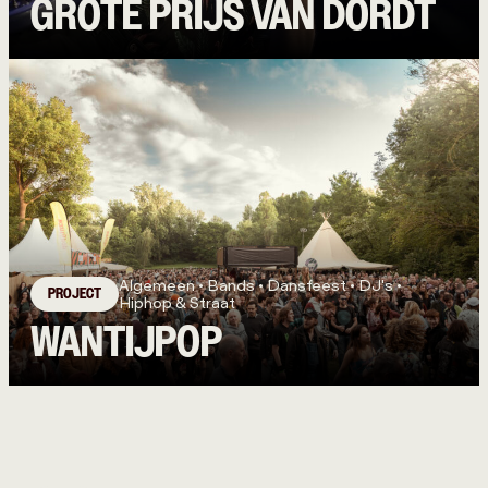
GROTE PRIJS VAN DORDT
Algemeen • Bands • Dansfeest • DJ's •
PROJECT
Hiphop & Straat
WANTIJPOP