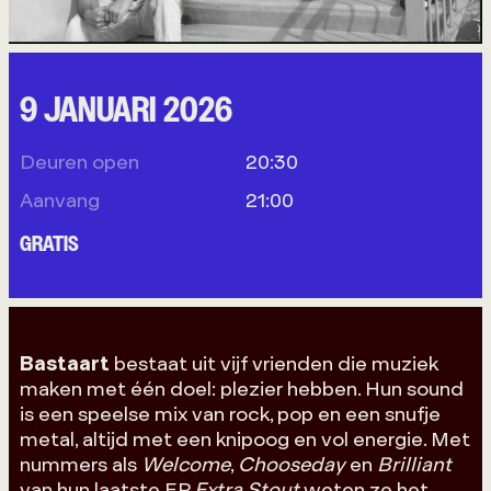
9 JANUARI 2026
Deuren open
20:30
Aanvang
21:00
GRATIS
Bastaart
bestaat uit vijf vrienden die muziek
maken met één doel: plezier hebben. Hun sound
is een speelse mix van rock, pop en een snufje
metal, altijd met een knipoog en vol energie. Met
nummers als
Welcome
,
Chooseday
en
Brilliant
van hun laatste EP
Extra Stout
weten ze het