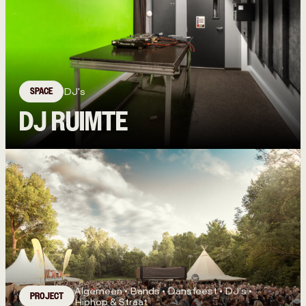
SPACE
DJ's
DJ RUIMTE
Algemeen • Bands • Dansfeest • DJ's •
PROJECT
Hiphop & Straat