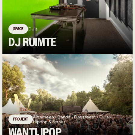
SPACE
DJ's
DJ RUIMTE
Algemeen • Bands • Dansfeest • DJ's •
PROJECT
Hiphop & Straat
WANTIJPOP