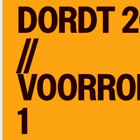
DORDT 
//
VOORRO
1