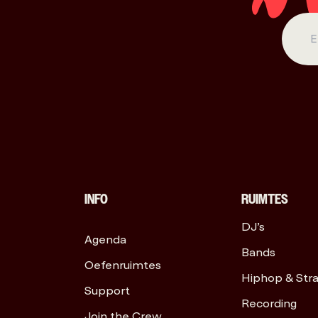
INFO
RUIMTES
DJ’s
Agenda
Bands
Oefenruimtes
Hiphop & Str
Support
Recording
Join the Crew