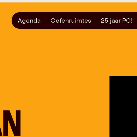
Agenda
Oefenruimtes
25 jaar PC!
AN