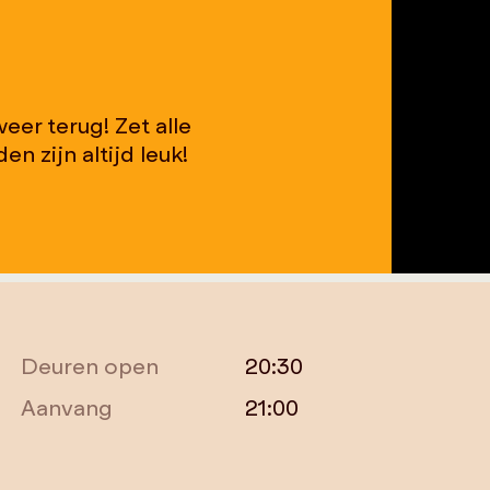
eer terug! Zet alle
n zijn altijd leuk!
Deuren open
20:30
Aanvang
21:00