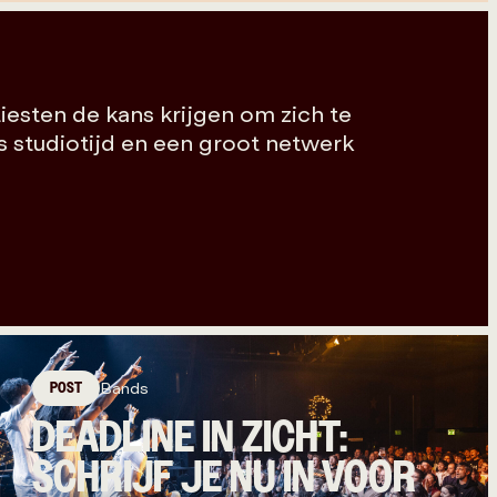
iesten de kans krijgen om zich te
ls studiotijd en een groot netwerk
POST
Bands
DEADLINE IN ZICHT:
SCHRIJF JE NU IN VOOR