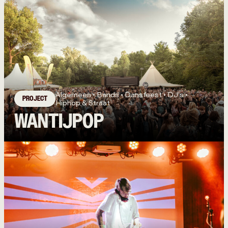
Algemeen • Bands • Dansfeest • DJ's •
PROJECT
Hiphop & Straat
WANTIJPOP