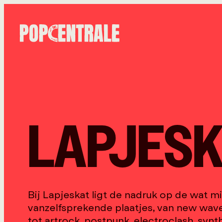
LAPJES
Bij Lapjeskat ligt de nadruk op de wat m
vanzelfsprekende plaatjes, van new wav
tot artrock, postpunk, electroclash, synt