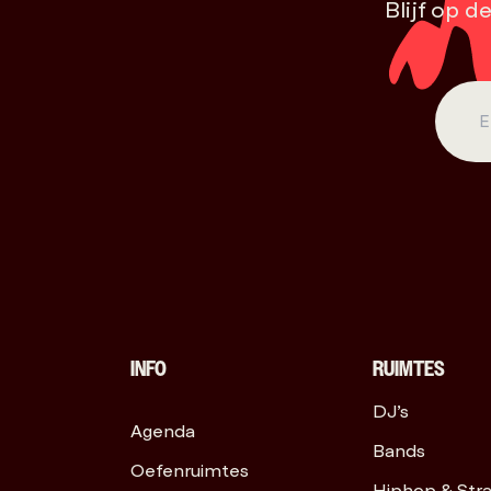
Blijf op d
INFO
RUIMTES
DJ’s
Agenda
Bands
Oefenruimtes
Hiphop & Str