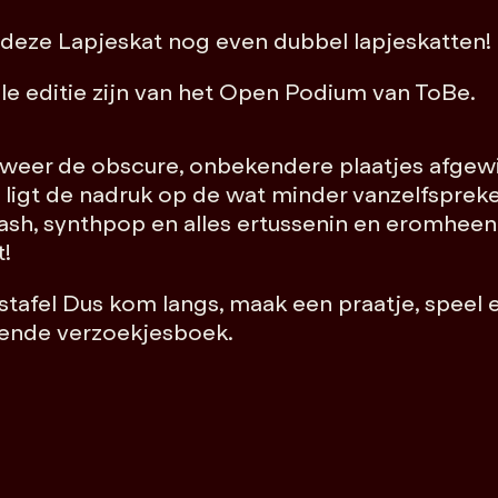
deze Lapjeskat nog even dubbel lapjeskatten!
iale editie zijn van het Open Podium van ToBe.
P weer de obscure, onbekendere plaatjes afgew
ns ligt de nadruk op de wat minder vanzelfsprek
lash, synthpop en alles ertussenin en eromhee
t!
estafel Dus kom langs, maak een praatje, speel
dende verzoekjesboek.