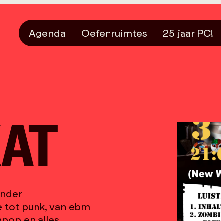
Agenda
Oefenruimtes
25 jaar PC!
KAT
inder
e tot punk, van ebm
hpop en alles