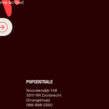
eve acties!
POPCENTRALE
Noordendijk 148
3311 RR Dordrecht
(Energiehuis)
088-888 5350