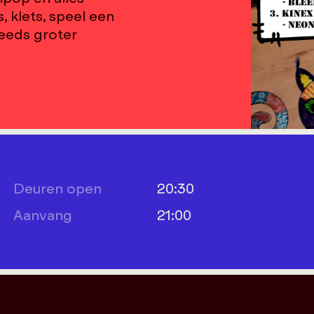
 klets, speel een
teeds groter
Deuren open
20:30
Aanvang
21:00