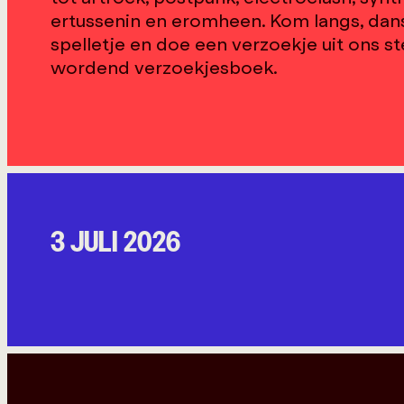
ertussenin en eromheen. Kom langs, dans,
spelletje en doe een verzoekje uit ons s
wordend verzoekjesboek.
3 JULI 2026