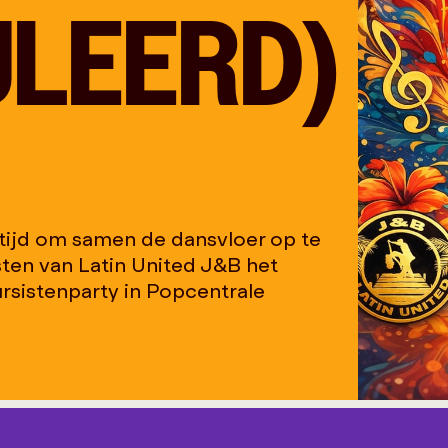
ULEERD)
 tijd om samen de dansvloer op te
isten van Latin United J&B het
ursistenparty in Popcentrale