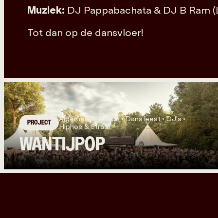
Muziek:
DJ Pappabachata & DJ B Ram (L
Tot dan op de dansvloer!
Algemeen • Bands • Dansfeest • DJ's •
PROJECT
Hiphop & Straat
WANTIJPOP