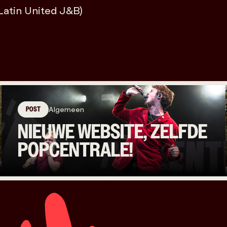
atin United J&B)
POST
Algemeen
NIEUWE WEBSITE, ZELFDE
POPCENTRALE!