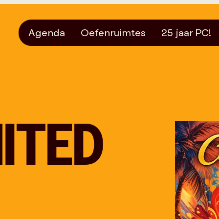
Agenda
Oefenruimtes
25 jaar PC!
NITED