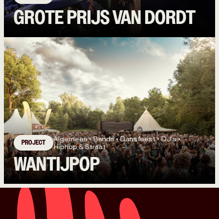
GROTE PRIJS VAN DORDT
Algemeen • Bands • Dansfeest • DJ's •
PROJECT
Hiphop & Straat
WANTIJPOP