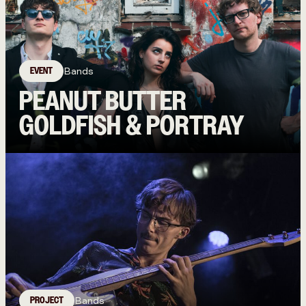
EVENT
Bands
PEANUT BUTTER
GOLDFISH & PORTRAY
PROJECT
Bands