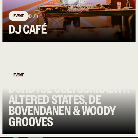
EVENT
DJ's
DJ CAFÉ
Algemeen • Bands • Dansfeest • DJ's • Hiphop &
EVENT
Straat
DORDTSE CULTUURNACHT:
ALTERED STATES, DE
BOVENDANEN & WOODY
GROOVES