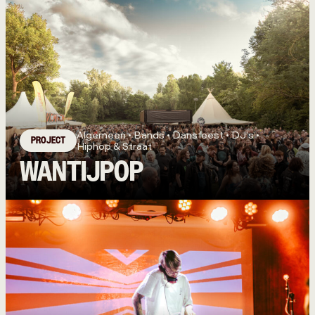
Algemeen • Bands • Dansfeest • DJ's •
PROJECT
Hiphop & Straat
WANTIJPOP