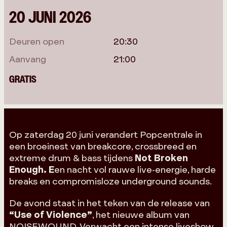
20 JUNI 2026
Deuren open
20:30
Aanvang
21:00
GRATIS
Op zaterdag 20 juni verandert
Popcentrale
in
een broeinest van breakcore, crossbreed en
extreme drum & bass tijdens
Not Broken
Enough. E
en nacht vol rauwe live-energie, harde
breaks en compromisloze underground sounds.
De avond staat in het teken van de release van
“Use of Violence”
, het nieuwe album van
NOISEWOUND
. Verwacht een intense liveshow