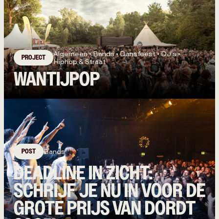
Algemeen • Bands • Dansfeest • DJ's •
PROJECT
Hiphop & Straat
WANTIJPOP
POST
Bands
DEADLINE IN ZICHT:
SCHRIJF JE NU IN VOOR DE
GROTE PRIJS VAN DORDT