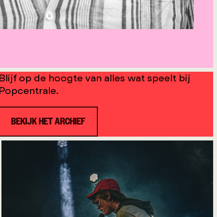
Blijf op de hoogte van alles wat speelt bij
Popcentrale.
BEKIJK HET ARCHIEF