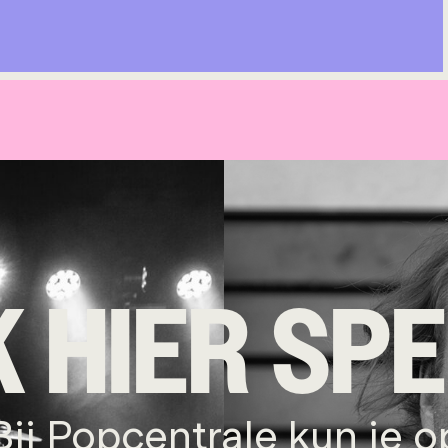
 HIER SP
Bij Popcentrale kun je o