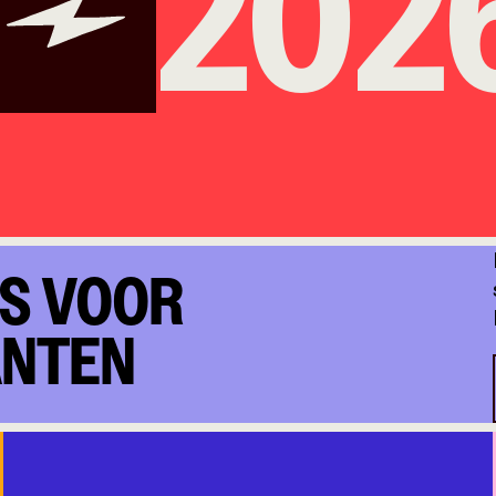
026
S VOOR
ANTEN