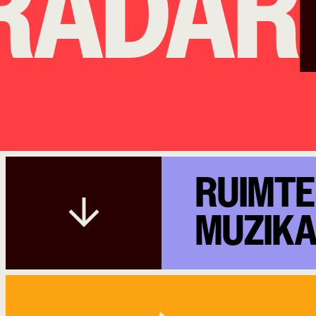
DAR
2
RUIMTE
MUZIK