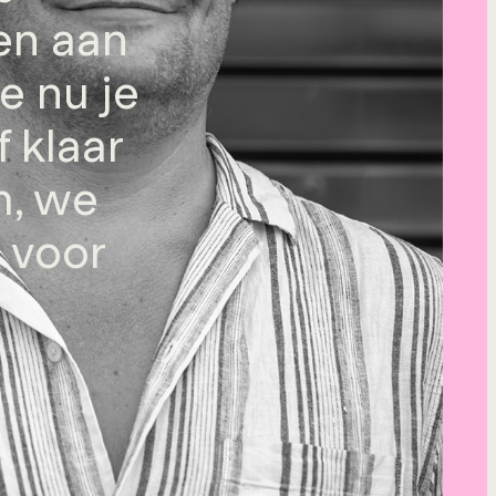
en aan
je nu je
 klaar
m, we
 voor