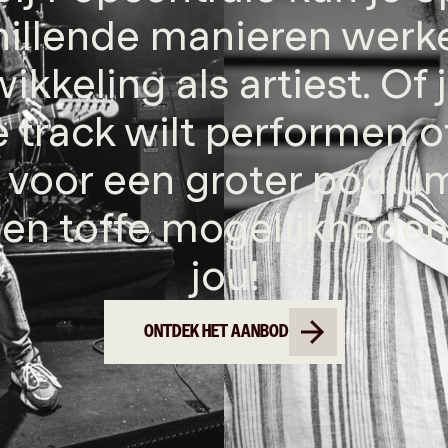
hillende manieren werk
ikkeling als artiest. Of 
 track wilt performen of
 voor een groter podiu
en toffe mogelijkheden
jou!
ONTDEK HET AANBOD