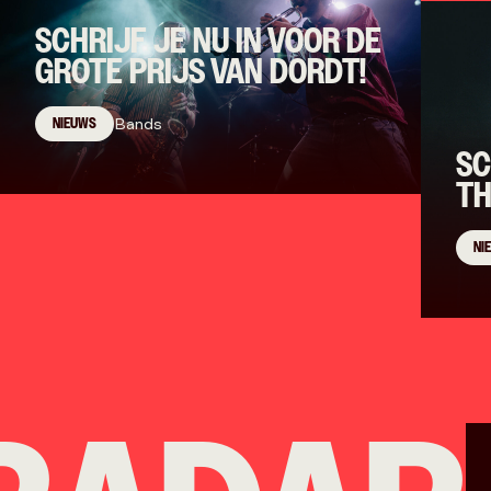
SCHRIJF JE NU IN VOOR DE
GROTE PRIJS VAN DORDT!
NIEUWS
Bands
SC
TH
NI