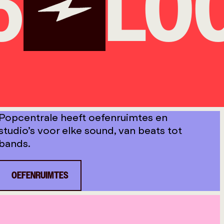
LOCAL
Popcentrale heeft oefenruimtes en
studio’s voor elke sound, van beats tot
bands.
OEFENRUIMTES