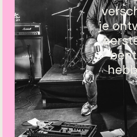
versc
je ontw
eerste
bent
hebb